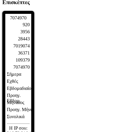
Επισκέπτες
7
0
7
4
9
7
0
920
3956
28443
7019074
36371
109379
7074970
Σήμερα
Εχθές
Εβδομαδιαίος
Προηγ.
Εβδομ.
Μηνιαίος
Προηγ. Μήνα
Συνολικά
Η IP σου: