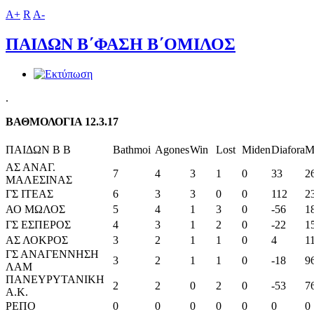
A+
R
A-
ΠΑΙΔΩΝ Β΄ΦΑΣΗ Β΄ΟΜΙΛΟΣ
.
ΒΑΘΜΟΛΟΓΙΑ 12.3.17
ΠΑΙΔΩΝ Β Β
Bathmoi
Agones
Win
Lost
Miden
Diafora
M
ΑΣ ΑΝΑΓ.
7
4
3
1
0
33
2
ΜΑΛΕΣΙΝΑΣ
ΓΣ ΙΤΕΑΣ
6
3
3
0
0
112
2
ΑΟ ΜΩΛΟΣ
5
4
1
3
0
-56
1
ΓΣ ΕΣΠΕΡΟΣ
4
3
1
2
0
-22
1
ΑΣ ΛΟΚΡΟΣ
3
2
1
1
0
4
1
ΓΣ ΑΝΑΓΕΝΝΗΣΗ
3
2
1
1
0
-18
9
ΛΑΜ
ΠΑΝΕΥΡΥΤΑΝΙΚΗ
2
2
0
2
0
-53
7
Α.Κ.
ΡΕΠΟ
0
0
0
0
0
0
0