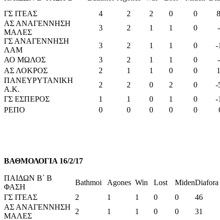
ΓΣ ΙΤΕΑΣ
4
2
2
0
0
ΑΣ ΑΝΑΓΕΝΝΗΣΗ
3
2
1
1
0
ΜΑΛΕΣ
ΓΣ ΑΝΑΓΕΝΝΗΣΗ
3
2
1
1
0
-
ΛΑΜ
ΑΟ ΜΩΛΟΣ
3
2
1
1
0
ΑΣ ΛΟΚΡΟΣ
2
1
1
0
0
ΠΑΝΕΥΡΥΤΑΝΙΚΗ
2
2
0
2
0
-
Α.Κ.
ΓΣ ΕΣΠΕΡΟΣ
1
1
0
1
0
-
ΡΕΠΟ
0
0
0
0
0
ΒΑΘΜΟΛΟΓΙΑ 16/2/17
ΠΑΙΔΩΝ Β΄ Β
Bathmoi
Agones
Win
Lost
Miden
Diafora
ΦΑΣΗ
ΓΣ ΙΤΕΑΣ
2
1
1
0
0
46
ΑΣ ΑΝΑΓΕΝΝΗΣΗ
2
1
1
0
0
31
ΜΑΛΕΣ