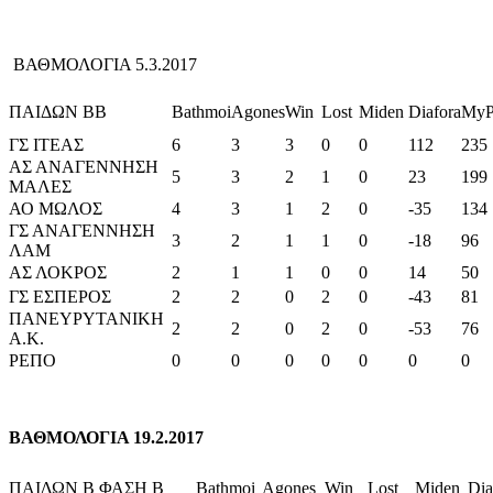
ΒΑΘΜΟΛΟΓΙΑ 5.3.2017
ΠΑΙΔΩΝ ΒΒ
Bathmoi
Agones
Win
Lost
Miden
Diafora
MyP
ΓΣ ΙΤΕΑΣ
6
3
3
0
0
112
235
ΑΣ ΑΝΑΓΕΝΝΗΣΗ
5
3
2
1
0
23
199
ΜΑΛΕΣ
ΑΟ ΜΩΛΟΣ
4
3
1
2
0
-35
134
ΓΣ ΑΝΑΓΕΝΝΗΣΗ
3
2
1
1
0
-18
96
ΛΑΜ
ΑΣ ΛΟΚΡΟΣ
2
1
1
0
0
14
50
ΓΣ ΕΣΠΕΡΟΣ
2
2
0
2
0
-43
81
ΠΑΝΕΥΡΥΤΑΝΙΚΗ
2
2
0
2
0
-53
76
Α.Κ.
ΡΕΠΟ
0
0
0
0
0
0
0
ΒΑΘΜΟΛΟΓΙΑ 19.2.2017
ΠΑΙΔΩΝ Β ΦΑΣΗ Β
Bathmoi
Agones
Win
Lost
Miden
Dia