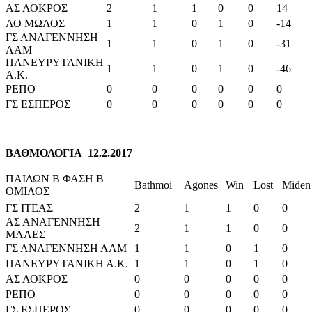
ΑΣ ΛΟΚΡΟΣ
2
1
1
0
0
14
ΑΟ ΜΩΛΟΣ
1
1
0
1
0
-14
ΓΣ ΑΝΑΓΕΝΝΗΣΗ
1
1
0
1
0
-31
ΛΑΜ
ΠΑΝΕΥΡΥΤΑΝΙΚΗ
1
1
0
1
0
-46
Α.Κ.
ΡΕΠΟ
0
0
0
0
0
0
ΓΣ ΕΣΠΕΡΟΣ
0
0
0
0
0
0
ΒΑΘΜΟΛΟΓΙΑ 12.2.2017
ΠΑΙΔΩΝ Β ΦΑΣΗ Β
Bathmoi
Agones
Win
Lost
Miden
ΟΜΙΛΟΣ
ΓΣ ΙΤΕΑΣ
2
1
1
0
0
ΑΣ ΑΝΑΓΕΝΝΗΣΗ
2
1
1
0
0
ΜΑΛΕΣ
ΓΣ ΑΝΑΓΕΝΝΗΣΗ ΛΑΜ
1
1
0
1
0
ΠΑΝΕΥΡΥΤΑΝΙΚΗ Α.Κ.
1
1
0
1
0
ΑΣ ΛΟΚΡΟΣ
0
0
0
0
0
ΡΕΠΟ
0
0
0
0
0
ΓΣ ΕΣΠΕΡΟΣ
0
0
0
0
0